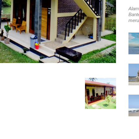
Alam
Bant
merup