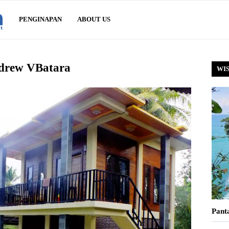
Sawarna.net
PENGINAPAN
ABOUT US
drew VBatara
WI
Pant