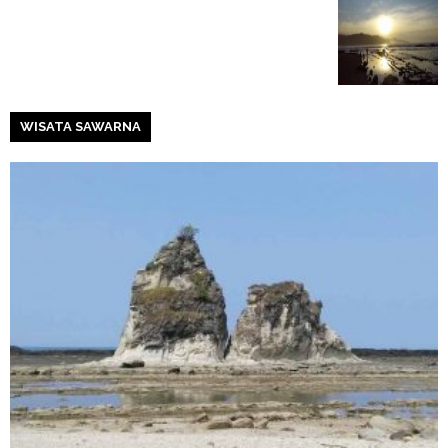
WISATA SAWARNA