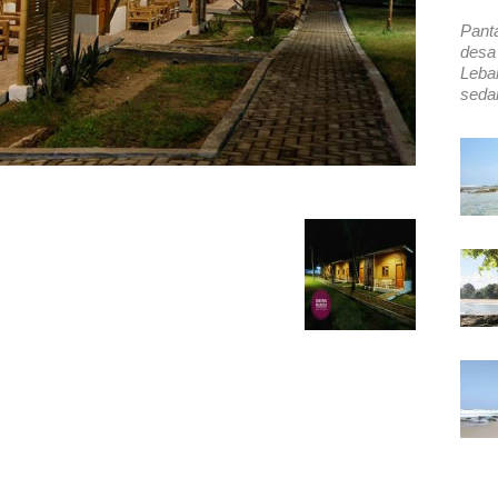
Pant
desa
Leba
sedan