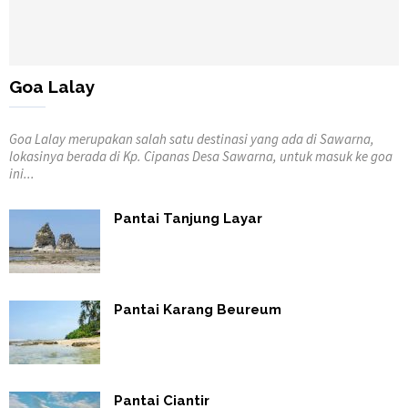
Goa Lalay
Goa Lalay merupakan salah satu destinasi yang ada di Sawarna,
lokasinya berada di Kp. Cipanas Desa Sawarna, untuk masuk ke goa
ini...
Pantai Tanjung Layar
Pantai Karang Beureum
Pantai Ciantir