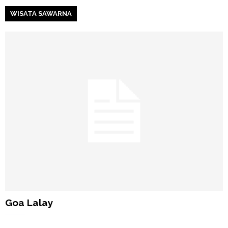
WISATA SAWARNA
Goa Lalay