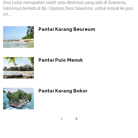
Goa Lalay merupakan salah satu destinasi yang ada di Sawarna,
lokasinya berada di Kp. Cipanas Desa Sawarna, untuk masuk ke goa
ini...
Pantai Karang Beureum
Pantai Pulo Manuk
Pantai Karang Bokor