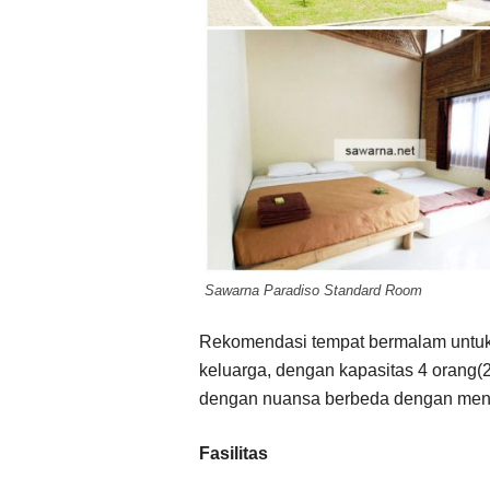
Sawarna Paradiso Standard Room
Rekomendasi tempat bermalam untuk 
keluarga, dengan kapasitas 4 orang(2
dengan nuansa berbeda dengan meng
Fasilitas