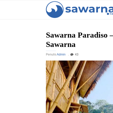
Sawarna Paradiso –
Sawarna
Penulis
Admin
43