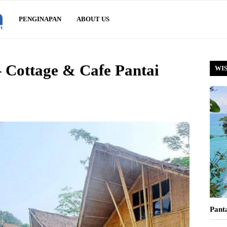
Sawarna.net
PENGINAPAN
ABOUT US
 Cottage & Cafe Pantai
WI
Pant