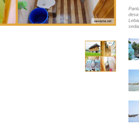
Pant
desa
Leba
sedan