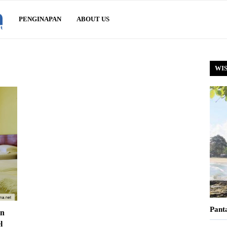
Sawarna.net
PENGINAPAN
ABOUT US
WI
Pant
an
l