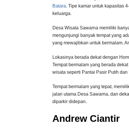
Batara
. Tipe kamar untuk kapasitas 
keluarga.
Desa Wisata Sawarna memiliki banyak
mengunjungi banyak tempat yang ada
yang mewajibkan untuk bermalam. An
Lokasinya berada dekat dengan Homes
Tempat bermalam yang berada dekat 
wisata seperti Pantai Pasir Putih dan
Tempat bermalam yang tepat, memilik
jalan utama Desa Sawarna, dan dekat
diparkir didepan.
Andrew Ciantir