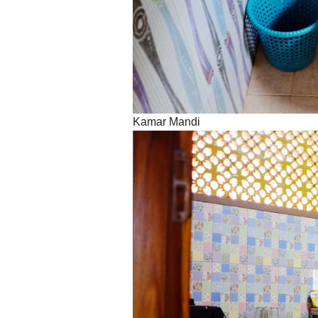
Kamar Mandi