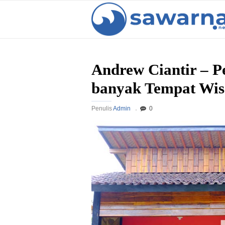
Andrew Ciantir – 
banyak Tempat Wis
Penulis
Admin
0