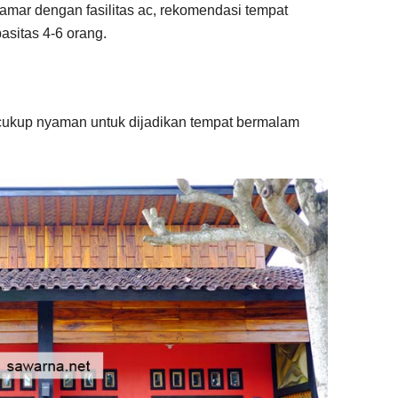
mar dengan fasilitas ac, rekomendasi tempat
sitas 4-6 orang.
, cukup nyaman untuk dijadikan tempat bermalam