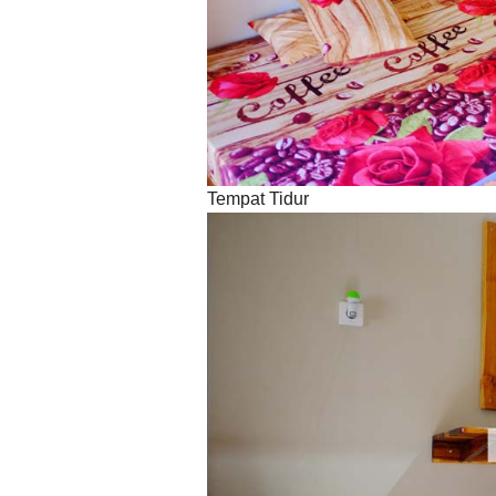
Tempat Tidur