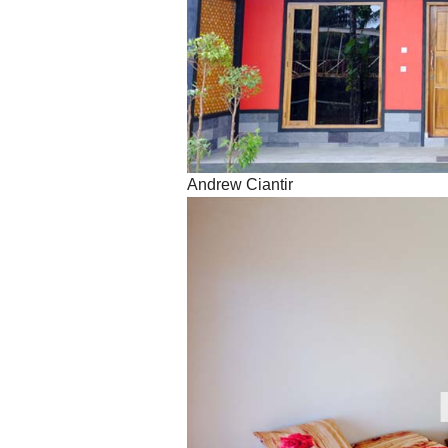
Andrew Ciantir